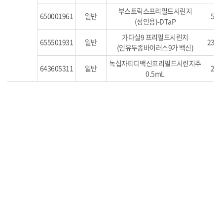
부스트릭스프리필드시린지
650001961
일반
50,
(성인용)-DTaP
가다실9 프리필드시린지
655501931
일반
230,
(인유두종바이러스9가 백신)
녹십자티디백신프리필드시린지주
643605311
일반
25,
0.5mL