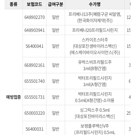
종류
보험코드
급여구분
수가명
비
프리베나13주(폐렴구균 씨알엠,
648902270
일반
120,
(한국화이자제약(주))
648903941
일반
프리베나20프리필드시린지
150,
스카이조스터주
56400041
일반
(대상포진생바이러스백신)
150,
(에스케이바이오사이언스(주))
유박스비프리필드주
668902161
일반
30,
1ml(B형간염)
박타프리필드시린지
655501740
일반
60,
1ml(A형간염)
박타프리필드시린지
예방접종
655501731
일반
40,
0.5ml(A형간염)-소아용
싱그릭스주 0.5ml
650003220
일반
250,
[대상포진바이러스백신]
보령플루백신V주
56400031
일반
33,
(프리필드시린지) 0.5mL