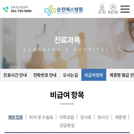
로그인
회원가입
진료과목
SUNCHEON S HOSPITAL
진료시간 안내
전화번호 안내
오시는길
비급여항목
제증명 발급 
비급여 항목
예방접종
처치 및 수술료
이학요법
검사료
방사선
제증명
상급병실