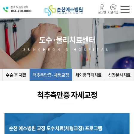
로그인
회원가입
도수·물리치료센터
SUNCHEON S HOSPITAL
수술 후 재활
척추측만증·체형교정
체외충격파치료
신장분사치료
척추측만증 자세교정
순천 에스병원 교정 도수치료(체형교정) 프로그램