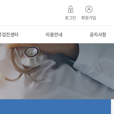
로그인
회원가입
강검진센터
이용안내
공지사항
강검진 안내
진료시간 안내
공지사항
위내시경
전화번호 안내
장내시경
오시는길
비급여항목
제증명 발급 안내