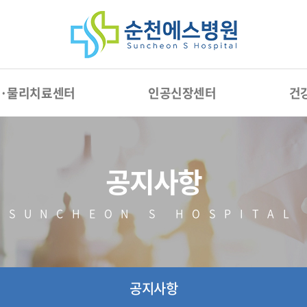
·물리치료센터
인공신장센터
건
물리치료
인공신장센터 소개
건
도수치료
센터 운영 안내
공지사항
스포츠재활
대
수술 후 재활
SUNCHEON S HOSPITAL
측만증·체형교정
외충격파치료
공지사항
신장분사치료