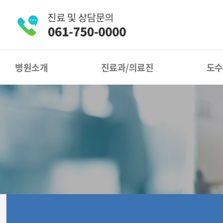
병원소개
진료과/의료진
도수
인사말
정형외과
주요의료장비
내과
병원 둘러보기
마취통증의학과
영상의학과
척추
체